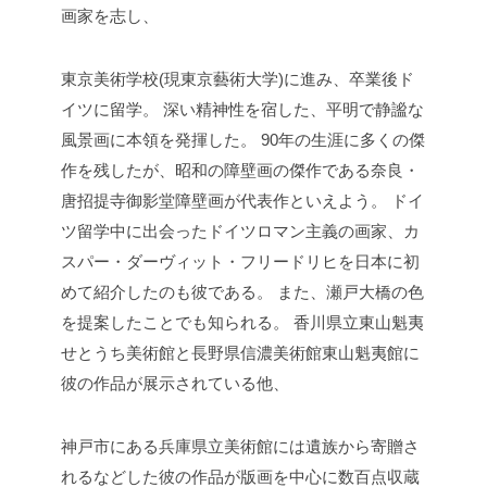
画家を志し、
東京美術学校(現東京藝術大学)に進み、卒業後ド
イツに留学。
深い精神性を宿した、平明で静謐な
風景画に本領を発揮した。
90年の生涯に多くの傑
作を残したが、昭和の障壁画の傑作である奈良・
唐招提寺御影堂障壁画が代表作といえよう。
ドイ
ツ留学中に出会ったドイツロマン主義の画家、カ
スパー・ダーヴィット・フリードリヒを日本に初
めて紹介したのも彼である。
また、瀬戸大橋の色
を提案したことでも知られる。
香川県立東山魁夷
せとうち美術館と長野県信濃美術館東山魁夷館に
彼の作品が展示されている他、
神戸市にある兵庫県立美術館には遺族から寄贈さ
れるなどした彼の作品が版画を中心に数百点収蔵