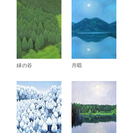
緑の谷
月唱