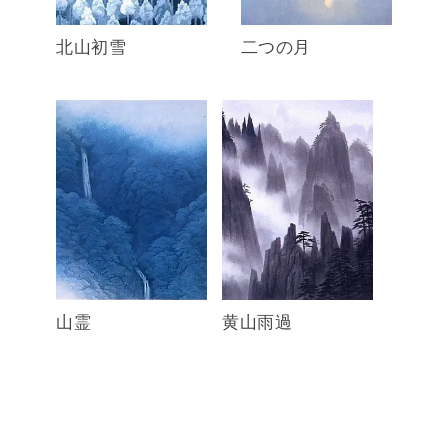
北山初雪
二つの月
山霊
黄山雨過