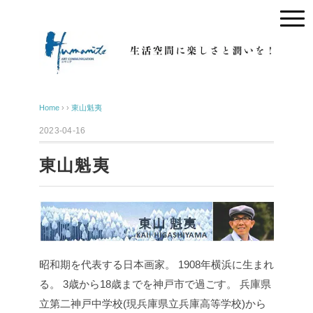
Home
› ›
東山魁夷
2023-04-16
東山魁夷
昭和期を代表する日本画家。
1908年横浜に生まれ
る。
3歳から18歳までを神戸市で過ごす。
兵庫県
立第二神戸中学校(現兵庫県立兵庫高等学校)から