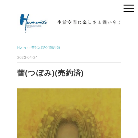
Home
› ›
蕾(つぼみ)(売約済)
2023-04-24
蕾(つぼみ)(売約済)