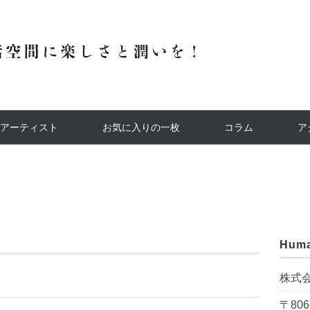
アーティスト
お気に入りの一枚
コラム
ア
Huma
株式
〒806