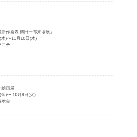
最新作発表 鶴田一郎来場展」
日(木)〜11月10日(木)
マニテ
作絵画展」
日(金)〜 10月9日(火)
展示会