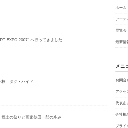
ホーム
アーテ
展覧会
“ART EXPO 2007” へ行ってきました
最新情
メニ
お問合
一枚 ダグ・ハイド
アクセ
代表あ
会社概
・郷土の祭りと画家鶴田一郎の歩み
プライ