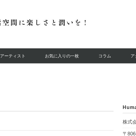
アーティスト
お気に入りの一枚
コラム
ア
Huma
株式
〒806