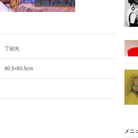
丁紹光
80.5×83.5cm
メニ