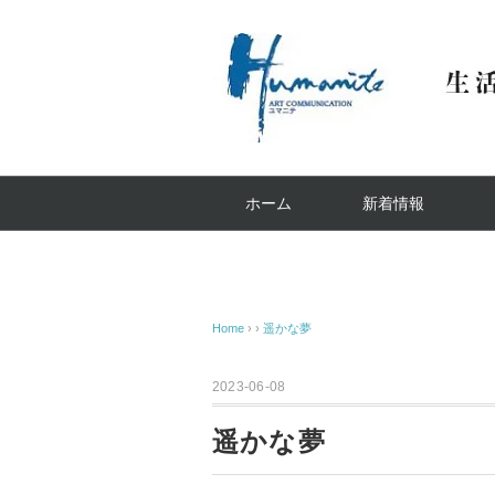
ホーム
新着情報
Home
› ›
遥かな夢
2023-06-08
遥かな夢