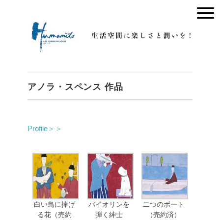
アノラ・スペンス 作品
Profile＞＞
白い鳥に捧げ
バイオリンを
二つのボート
る花（売約
弾く紳士
（売約済）