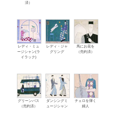
済）
レディ・ミュ
レディ・ジャ
馬にお花を
ージシャン(ラ
グリング
（売約済）
イラック)
グリーンバス
ダンシングミ
チェロを弾く
（売約済）
ュージシャン
婦人