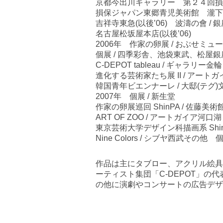
京都今出川ギャラリー 第２４回損
損保ジャパン東郷青児美術館 瀧下
吉祥寺東急(以後’06) 波濤の會 / 
名古屋松坂屋本店(以後’06)
2006年 作家の卵展 / おぶせミ
個展 / 四季彩舎、池袋東武、松屋
C-DEPOT tableau / ギャラリー
進化する芸術家たち展 II / アー
韓国青年ビエンナーレ / 大邸(テグ
2007年 個展 / 新生堂
作家の卵展巡回 ShinPA / 佐藤美術
ART OF ZOO / アートガイア河
東京芸術大学デザイン科描画系 Shin
Nine Colors / シブヤ西武そ
作品は主にタブロー、アクリル絵具
ーティスト集団「C-DEPOT」の
の他に演劇やコンサートの広告デザ