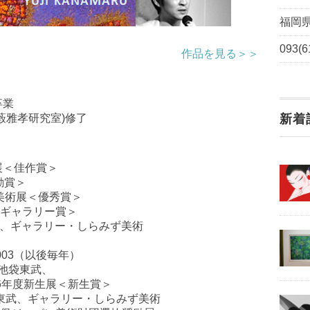
福岡県
093(6
作品を見る＞＞
卒業
藪雅孝研究室)修了
新着
展＜佳作賞＞
励賞＞
ル美術展＜優秀賞＞
OXギャラリー賞＞
ラリー、ギャラリー・しらみず美術
 2003（以後毎年）
/池袋東武、
6年度新生展＜新生賞＞
袋東武、ギャラリー・しらみず美術