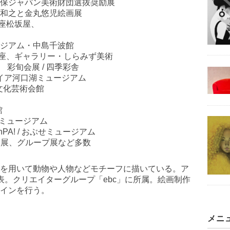
保ジャパン美術財団選抜奨励展
和之と金丸悠児絵画展
銀座松坂屋、
ュージアム・中島千波館
銀座、ギャラリー・しらみず美術
金輪 彩旬会展 / 四季彩舎
トガイア河口湖ミュージアム
)文化芸術会館
館
口湖ミュージアム
PA! / おぶせミュージアム
の他 個展、グループ展など多数
を用いて動物や人物などモチーフに描いている。ア
代表。クリエイターグループ「ebc」に所属。絵画制作
インを行う。
メニ