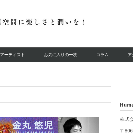
アーティスト
お気に入りの一枚
コラム
ア
Huma
株式
〒806