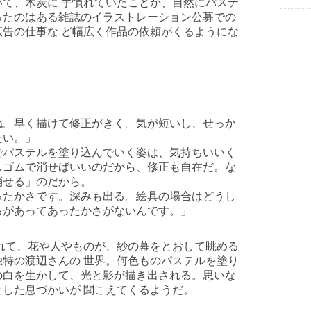
て、木炭に 手慣れていたことが、自然にパステ
ったのはある雑誌のイラストレーション公募での
告の仕事な ど幅広く作品の依頼がくるようにな
ね。早く描けて修正がきく。気が短いし、せっか
たい。」
でパステルを塗り込んでいく姿は、気持ちいいく
しゴムで消せばいいのだから、修正も自在だ。な
消せる」のだから。
ったかさです。深みも出る。絵具の場合はどうし
ろがあってあったかさがないんです。」
て、花や人やものが、紗の幕をとおして眺める
特の渡辺さんの 世界。何色ものパステルを塗り
の白を生かして、光と影が描き出される。思いな
した息づかいが 聞こえてくるようだ。