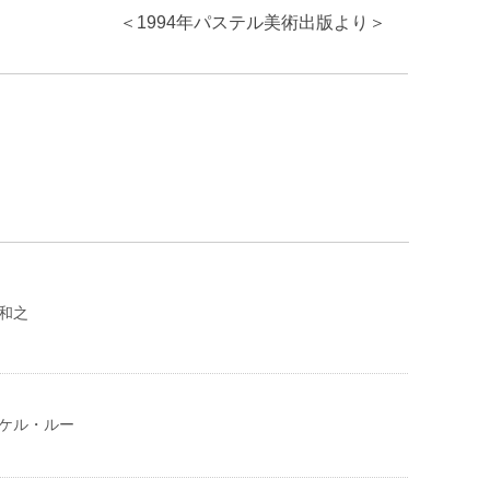
＜1994年パステル美術出版より＞
下和之
マイケル・ルー