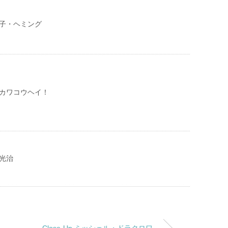
フジ子・ヘミング
 アリカワコウヘイ！
沼光治