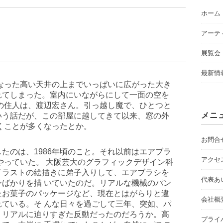
ホーム
アーテ
展覧会
最新情
った高い天井の上までいっぱいに広がった大き
れてしまった。室内にいながらにして一面の空を
の住人は、渡辺宏さん。引っ越し魔で、ひとつと
メニ
いう話だが、この部屋に越してきて以来、窓の外
くことが多くなったとか。
お問合
たのは、1986年頃のこと。それ以前はエアブラ
アクセ
やっていた。 大阪芸大のグラフィックデザイン科
イラストの絵描きに弟子入りして、エアブラシを
代表あ
ばかりを描 いていたのだ。リアルな機械のパン
たお菓子のパッケージなど、現在とはがらりと違
会社概
ている。そ んな日々を過ごして三年、突如、パ
。リアルに迫りすぎた反動だったのだろうか。高
プライ