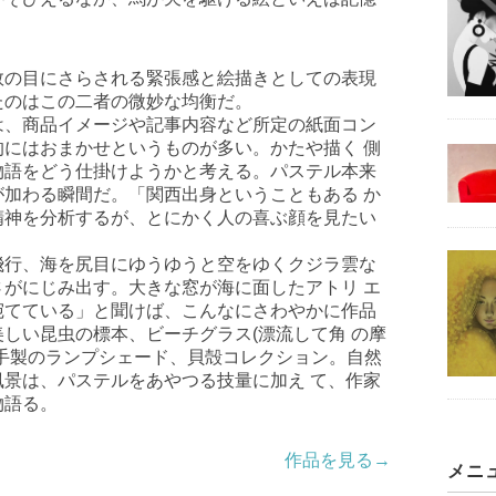
の目にさらされる緊張感と絵描きとしての表現
たのはこの二者の微妙な均衡だ。
は、商品イメージや記事内容など所定の紙面コン
にはおまかせというものが多い。かたや描く 側
物語をどう仕掛けようかと考える。パステル本来
加わる瞬間だ。「関西出身ということもある か
精神を分析するが、とにかく人の喜ぶ顔を見たい
飛行、海を尻目にゆうゆうと空をゆくクジラ雲な
がにじみ出す。大きな窓が海に面したアトリ エ
宛てている」と聞けば、こんなにさわやかに作品
しい昆虫の標本、ビーチグラス(漂流して角 の摩
手製のランプシェード、貝殻コレクション。自然
景は、パステルをあやつる技量に加え て、作家
物語る。
作品を見る→
メニ