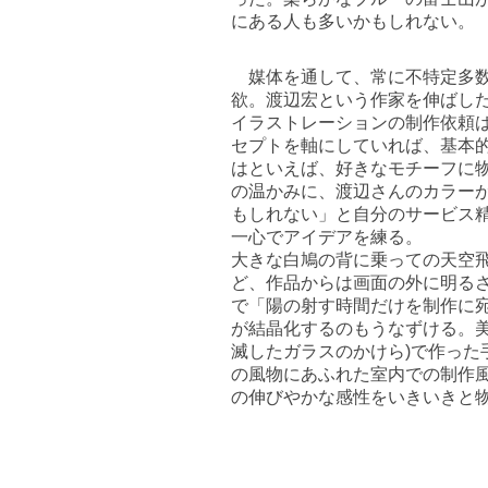
にある人も多いかもしれない。
媒体を通して、常に不特定多数
欲。渡辺宏という作家を伸ばし
イラストレーションの制作依頼
セプトを軸にしていれば、基本的
はといえば、好きなモチーフに
の温かみに、渡辺さんのカラーが
もしれない」と自分のサービス
一心でアイデアを練る。
大きな白鳩の背に乗っての天空
ど、作品からは画面の外に明るさ
で「陽の射す時間だけを制作に
が結晶化するのもうなずける。美
滅したガラスのかけら)で作った
の風物にあふれた室内での制作風
の伸びやかな感性をいきいきと