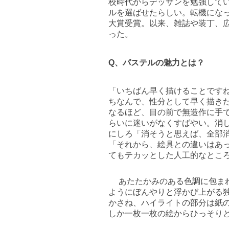
校時代からデッサンを勉強してい
ルを選ばせたらしい。転機にな
大賞受賞。以来、雑誌や装丁、広
った。
Q、パステルの魅力とは？
「いちばん早く描けることです
ちなんで、性分として早く描き
なるほど、目の前で無造作に手
らいに迷いがなくすばやい。消
にしろ「消そうと思えば、全部
「それから、絵具との違いはあ
てもテカッとした人工的なとこ
あたたかみのある色調に包まれ
ようにぼんやりと浮かび上がる独
かさね、ハイライトの部分は紙
しか一枚一枚の絵からひっそりと