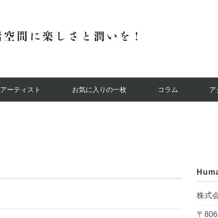
アーティスト
お気に入りの一枚
コラム
ア
Huma
株式
〒806