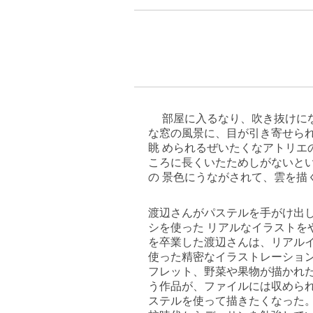
部屋に入るなり、吹き抜けにな
な窓の風景に、目が引き寄せら
眺 められるぜいたくなアトリエ
ころに長くいたためしがないと
の 景色にうながされて、雲を描
渡辺さんがパステルを手がけ出し
シを使った リアルなイラストを
を卒業した渡辺さんは、リアル
使った精密なイラストレーション
フレット、野菜や果物が描かれ
う作品が、ファイルには収められ
ステルを使って描きたくなった