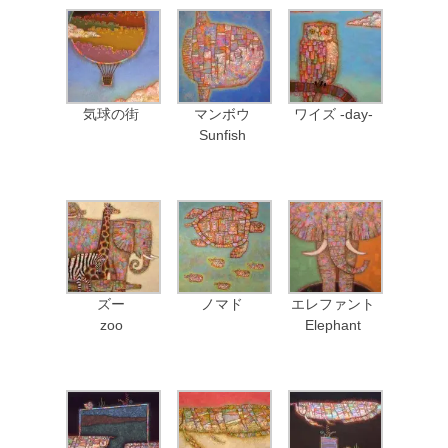
気球の街
マンボウ
ワイズ -day-
Sunfish
ズー
ノマド
エレファント
zoo
Elephant