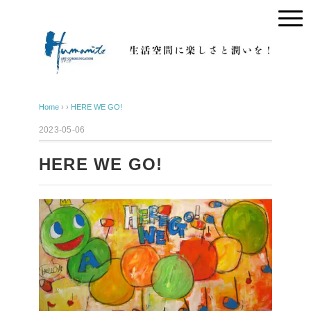
Home
› ›
HERE WE GO!
2023-05-06
HERE WE GO!